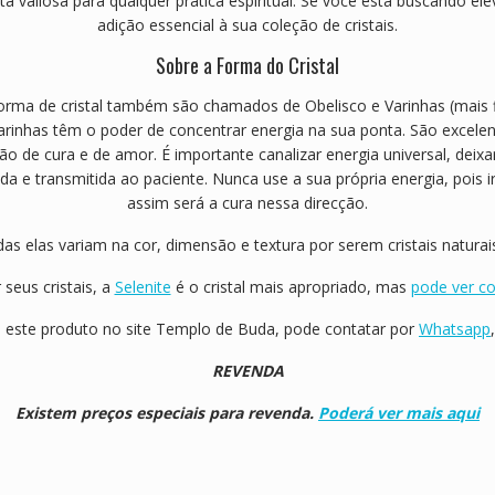
menta valiosa para qualquer prática espiritual. Se você está buscando e
adição essencial à sua coleção de cristais.
Sobre a Forma do Cristal
orma de cristal também são chamados de Obelisco e Varinhas (mais f
 varinhas têm o poder de concentrar energia na sua ponta. São excele
 cura e de amor. É importante canalizar energia universal, deixar 
ada e transmitida ao paciente. Nunca use a sua própria energia, pois i
assim será a cura nessa direcção.
das elas variam na cor, dimensão e textura por serem cristais naturai
seus cristais, a
Selenite
é o cristal mais apropriado, mas
pode ver co
 este produto no site Templo de Buda, pode contatar por
Whatsapp
REVENDA
Existem preços especiais para revenda.
Poderá ver mais aqui