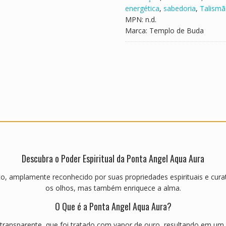
energética
,
sabedoria
,
Talismã
MPN:
n.d.
Marca:
Templo de Buda
Descubra o Poder Espiritual da Ponta Angel Aqua Aura
co, amplamente reconhecido por suas propriedades espirituais e curativ
os olhos, mas também enriquece a alma.
O Que é a Ponta Angel Aqua Aura?
o transparente, que foi tratado com vapor de ouro, resultando em um 