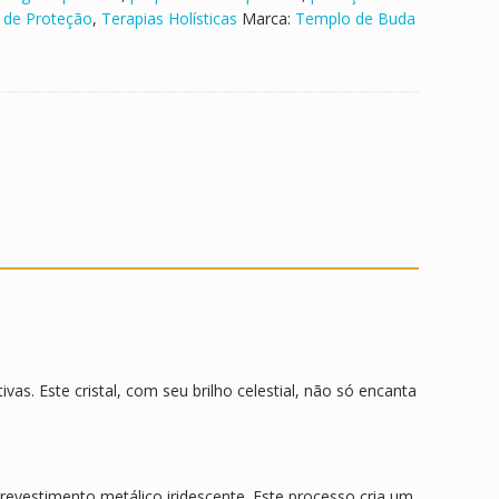
 de Proteção
,
Terapias Holísticas
Marca:
Templo de Buda
as. Este cristal, com seu brilho celestial, não só encanta
revestimento metálico iridescente. Este processo cria um