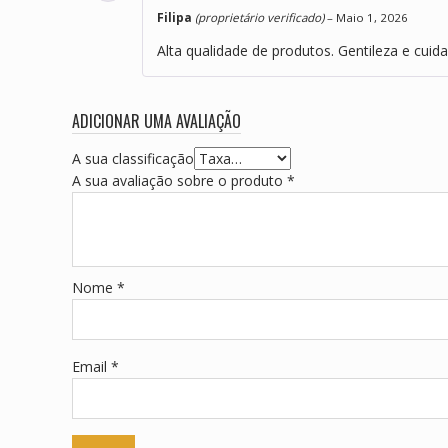
Avaliação
5
de
Filipa
(proprietário verificado)
–
Maio 1, 2026
5
Alta qualidade de produtos. Gentileza e cui
ADICIONAR UMA AVALIAÇÃO
A sua classificação
A sua avaliação sobre o produto
*
Nome
*
Email
*