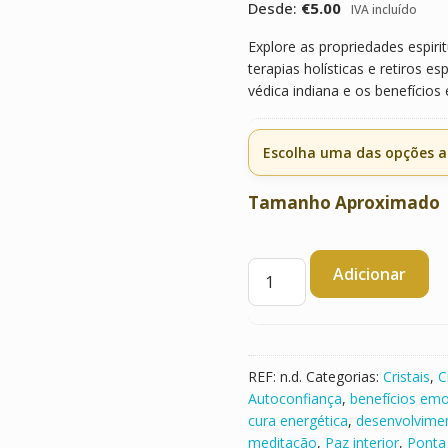
com base em
Desde:
€
5.00
IVA incluído
classificaçõe
s de clientes
Explore as propriedades espiri
terapias holísticas e retiros es
védica indiana e os benefícios 
Escolha uma das opções a
Tamanho Aproximado
Quantidade
Adicionar
de
Ponta
Angel
Aqua
REF:
n.d.
Categorias:
Cristais
,
C
Aura
Autoconfiança
,
benefícios emo
cura energética
,
desenvolvimen
meditação
,
Paz interior
,
Ponta