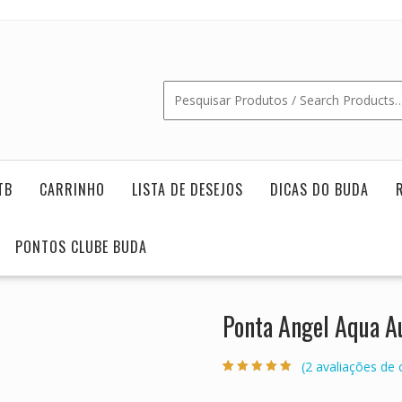
TB
CARRINHO
LISTA DE DESEJOS
DICAS DO BUDA
PONTOS CLUBE BUDA
Ponta Angel Aqua A
(
2
avaliações de c
Classificado
2
com
5.00
em 5