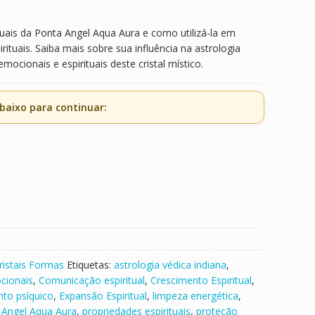
tuais da Ponta Angel Aqua Aura e como utilizá-la em
pirituais. Saiba mais sobre sua influência na astrologia
emocionais e espirituais deste cristal místico.
baixo para continuar:
ristais Formas
Etiquetas:
astrologia védica indiana
,
cionais
,
Comunicação espiritual
,
Crescimento Espiritual
,
to psíquico
,
Expansão Espiritual
,
limpeza energética
,
 Angel Aqua Aura
,
propriedades espirituais
,
proteção