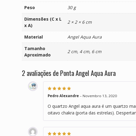
Peso
30 g
Dimensões (C x L
2 × 2 × 6 cm
x A)
Material
Angel Aqua Aura
Tamanho
2 cm, 4 cm, 6 cm
Aproximado
2 avaliações de
Ponta Angel Aqua Aura
Avaliação
5
de
Pedro Alexandre
–
Novembro 13, 2020
5
O quartzo Angel aqua aura é um quartzo mani
oitavo chakra (porta das estrelas). Desper