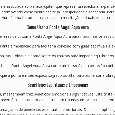
 é associada ao planeta Júpiter, que representa sabedoria, expansão e
ral, promovendo crescimento espiritual, prosperidade e sabedoria. Para
Aura é uma ferramenta valiosa para meditação e rituais espirituais.
Como Usar a Ponta Angel Aqua Aura
neiras de utilizar a Ponta Angel Aqua Aura para maximizar os seus ben
ante a meditação para facilitar a conexão com guias espirituais e a
akras: Coloque a ponta sobre os chakras para limpar e equilibrar os 
: Use a Ponta Angel Aqua Aura como um talismã para proteção contra
oque a ponta em seu espaço sagrado ou altar para aumentar a vibraç
Benefícios Espirituais e Emocionais
, mas também traz benefícios emocionais significativos. Este cristal 
ambém é conhecido por ajudar a liberar traumas emocionais e a pro
uma gama de benefícios espirituais e emocionais. Desde a amplificação