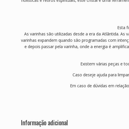
holísticas e retiros espirituais, este cristal é uma ferra
Esta f
As varinhas são utilizadas desde a era da Atlântida. As
varinhas expandem quando são programadas com intenção de
e depois passar pela varinha, onde a energia é amplific
Existem várias peças e to
Caso deseje ajuda para limpar 
Em caso de dúvidas em relação
Informação adicional