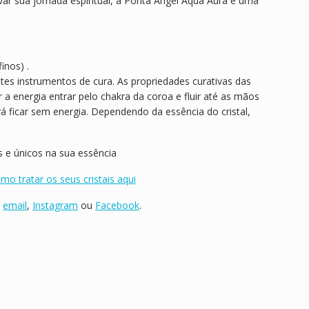
levar sua jornada espiritual, a Ponta Angel Aqua Aura é uma
inos) .
ntes instrumentos de cura. As propriedades curativas das
a energia entrar pelo chakra da coroa e fluir até as mãos
rá ficar sem energia. Dependendo da essência do cristal,
s e únicos na sua essência
mo tratar os seus cristais aqui
,
email
,
Instagram
ou
Facebook
.