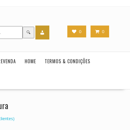
0
0
🔍
REVENDA
HOME
TERMOS & CONDIÇÕES
ura
lientes)