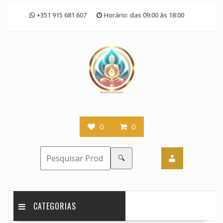
Skip
+351 915 681 607
Horário: das 09:00 às 18:00
to
content
0
0
🔍
CATEGORIAS