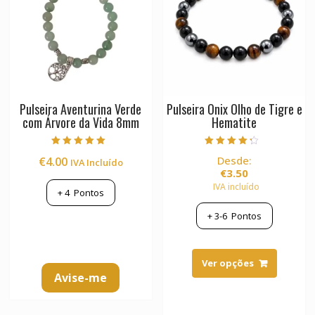
Pulseira Aventurina Verde
Pulseira Onix Olho de Tigre e
com Árvore da Vida 8mm
Hematite
Avaliação
Avaliação
Desde:
€
4.00
IVA Incluído
5.00
4.00
de 5
de 5
€
3.50
IVA incluído
+
4
Pontos
+
3-6
Pontos
This
product
Ver opções
Avise-me
has
multiple
variants.