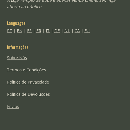
A Loja Templo de Buda é apenas venda online, sem loja
aberta ao público.
Languages
PT
|
EN
|
ES
|
FR
|
IT
|
DE
|
NL
|
CA
|
EU
Informações
Sobre Nós
Termos e Condições
Política de Privacidade
Política de Devoluções
Envios