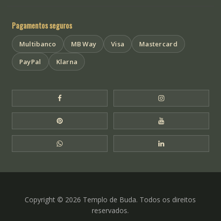
Pagamentos seguros
Multibanco
MB Way
Visa
Mastercard
PayPal
Klarna
Facebook Templo de Buda
Instagram Templo
Pinterest Templo de Buda
YouTube Templo 
WhatsApp Templo de Buda
LinkedIn Templo 
Copyright © 2026 Templo de Buda. Todos os direitos
reservados.