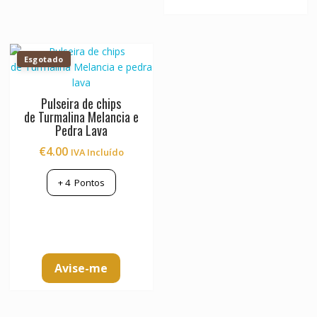
The
options
may
be
Esgotado
chosen
on
Pulseira de chips
the
de Turmalina Melancia e
product
Pedra Lava
page
€
4.00
IVA Incluído
+
4
Pontos
Avise-me