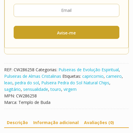
Avise-me
REF:
CW286258
Categorias:
Pulseiras de Evolução Espiritual
,
Pulseiras de Almas Cristalinas
Etiquetas:
capricornio
,
carneiro
,
leao
,
pedra do sol
,
Pulseira Pedra do Sol Natural Chips
,
sagitário
,
sensualidade
,
touro
,
virgem
MPN:
CW286258
Marca:
Templo de Buda
Descrição
Informação adicional
Avaliações (0)