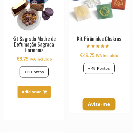
Kit Sagrada Madre de
Kit Pirâmides Chakras
Defumação Sagrada
Harmonia
Avaliação
€
49.75
IVA Incluído
5.00
€
8.75
IVA Incluído
de 5
+
49
Pontos
+
8
Pontos
Adicionar
Avise-me