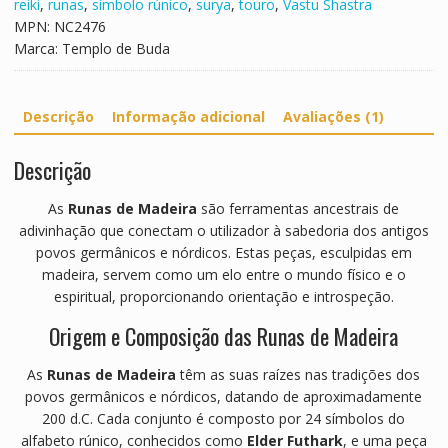
reiki
,
runas
,
símbolo rúnico
,
surya
,
touro
,
Vastu Shastra
e
MPN:
NC2476
t
Marca:
Templo de Buda
a
n
o
Descrição
Informação adicional
Avaliações (1)
s
O
Descrição
m
M
As
Runas de Madeira
são ferramentas ancestrais de
a
adivinhação que conectam o utilizador à sabedoria dos antigos
n
povos germânicos e nórdicos.
Estas peças, esculpidas em
i
madeira, servem como um elo entre o mundo físico e o
P
espiritual, proporcionando orientação e introspeção.
a
d
Origem e Composição das Runas de Madeira
m
e
As
Runas de Madeira
têm as suas raízes nas tradições dos
H
povos germânicos e nórdicos, datando de aproximadamente
u
200 d.C.
Cada conjunto é composto por 24 símbolos do
m
alfabeto rúnico, conhecidos como
Elder Futhark
, e uma peça