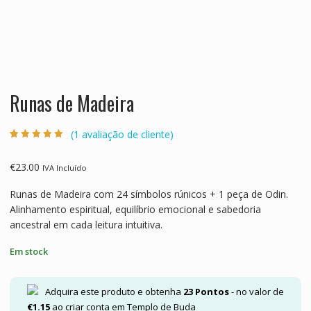
Runas de Madeira
(
1
avaliação de cliente)
Classificado
1
com
5.00
em 5
com base em
€
23.00
IVA Incluído
classificação
de cliente
Runas de Madeira com 24 símbolos rúnicos + 1 peça de Odin.
Alinhamento espiritual, equilíbrio emocional e sabedoria
ancestral em cada leitura intuitiva.
Em stock
Adquira este produto e obtenha
23
Pontos
- no valor de
€
1.15
ao criar conta em Templo de Buda