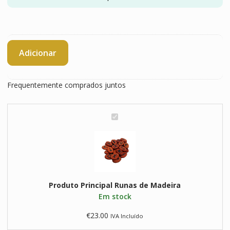
Quantidade
Adicionar
de
Runas
de
Frequentemente comprados juntos
Madeira
R
u
n
a
s
d
Produto Principal
e
Runas de Madeira
Em stock
M
a
€
23.00
IVA Incluído
d