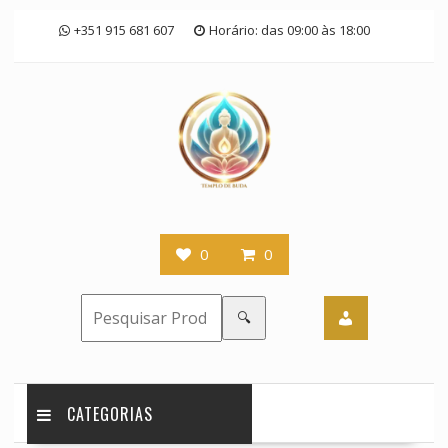
Skip
+351 915 681 607
Horário: das 09:00 às 18:00
to
content
0
0
🔍
CATEGORIAS