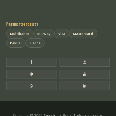
Pagamentos seguros
Multibanco
MB Way
Visa
Mastercard
PayPal
Klarna
Facebook Templo de Buda
Instagram Templo
Pinterest Templo de Buda
YouTube Templo 
WhatsApp Templo de Buda
LinkedIn Templo 
Copyright © 2026 Templo de Buda. Todos os direitos