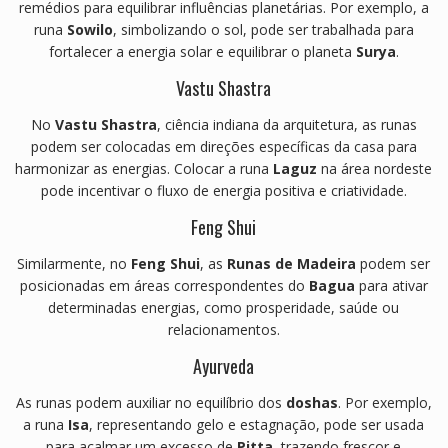
remédios para equilibrar influências planetárias.
Por exemplo, a
runa
Sowilo
, simbolizando o sol, pode ser trabalhada para
fortalecer a energia solar e equilibrar o planeta
Surya
.
Vastu Shastra
No
Vastu Shastra
, ciência indiana da arquitetura, as runas
podem ser colocadas em direções específicas da casa para
harmonizar as energias.
Colocar a runa
Laguz
na área nordeste
pode incentivar o fluxo de energia positiva e criatividade.
Feng Shui
Similarmente, no
Feng Shui
, as
Runas de Madeira
podem ser
posicionadas em áreas correspondentes do
Bagua
para ativar
determinadas energias, como prosperidade, saúde ou
relacionamentos.
Ayurveda
As runas podem auxiliar no equilíbrio dos
doshas
.
Por exemplo,
a runa
Isa
, representando gelo e estagnação, pode ser usada
para acalmar um excesso de
Pitta
, trazendo frescor e