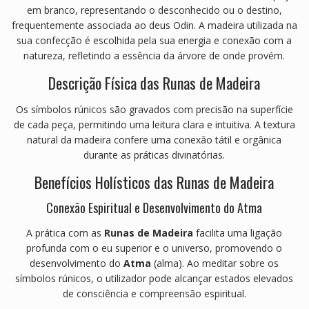
6
em branco, representando o desconhecido ou o destino,
c
frequentemente associada ao deus Odin.
A madeira utilizada na
m
sua confecção é escolhida pela sua energia e conexão com a
(
natureza, refletindo a essência da árvore de onde provém.
L
Descrição Física das Runas de Madeira
a
t
Os símbolos rúnicos são gravados com precisão na superfície
ã
de cada peça, permitindo uma leitura clara e intuitiva.
A textura
o
natural da madeira confere uma conexão tátil e orgânica
)
durante as práticas divinatórias.
Benefícios Holísticos das Runas de Madeira
Conexão Espiritual e Desenvolvimento do Atma
A prática com as
Runas de Madeira
facilita uma ligação
profunda com o eu superior e o universo, promovendo o
desenvolvimento do
Atma
(alma).
Ao meditar sobre os
símbolos rúnicos, o utilizador pode alcançar estados elevados
de consciência e compreensão espiritual.