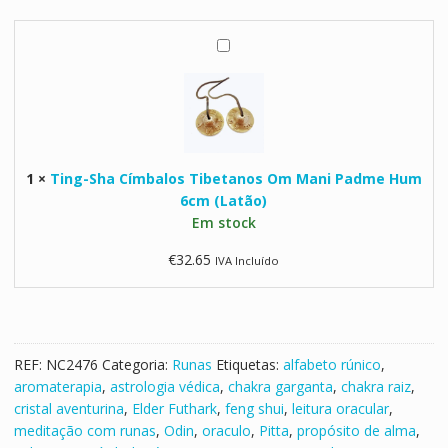
e
i
r
T
a
i
n
g
-
S
1
×
Ting-Sha Címbalos Tibetanos Om Mani Padme Hum
h
6cm (Latão)
a
Em stock
C
í
€
32.65
IVA Incluído
m
b
a
l
o
REF:
NC2476
Categoria:
Runas
Etiquetas:
alfabeto rúnico
,
s
aromaterapia
,
astrologia védica
,
chakra garganta
,
chakra raiz
,
T
cristal aventurina
,
Elder Futhark
,
feng shui
,
leitura oracular
,
i
meditação com runas
,
Odin
,
oraculo
,
Pitta
,
propósito de alma
,
b