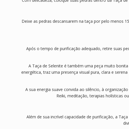
Com delicadeza, coloque suas pedras dentro da Taça de Sel
Deixe as pedras descansarem na taça por pelo menos 15 
Após o tempo de purificação adequado, retire suas pedr
A Taça de Selenite é também uma peça muito bonita p
energética, traz uma presença visual pura, clara e seren
A sua energia suave convida ao silêncio, à organização 
Reiki, meditação, terapias holísticas
Além de sua incrível capacidade de purificação, a Taça
di