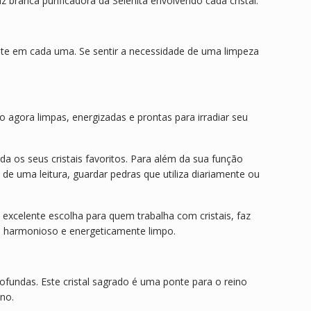
z branca purificadora da Selenita envolvendo cada cristal.
nte em cada uma. Se sentir a necessidade de uma limpeza
o agora limpas, energizadas e prontas para irradiar seu
 os seus cristais favoritos. Para além da sua função
de uma leitura, guardar pedras que utiliza diariamente ou
a excelente escolha para quem trabalha com cristais, faz
o, harmonioso e energeticamente limpo.
rofundas. Este cristal sagrado é uma ponte para o reino
no.