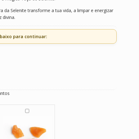
a da Selenite transforme a tua vida, a limpar e energizar
 divina.
baixo para continuar:
untos
O
p
a
l
a