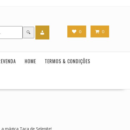
0
0
🔍
REVENDA
HOME
TERMOS & CONDIÇÕES
m a mágica Taça de Selenite!