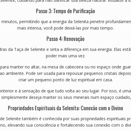
enite, cuidando para não danificar sua beleza natural. Visualize a lu
Passo 3: Tempo de Purificação
minutos, permitindo que a energia da Selenita penetre profundame
mais intensa, você pode deixá-las por mais tempo.
Passo 4: Renovação
as da Taça de Selenite e sinta a diferença em sua energia. Elas estã
poder mais uma vez.
ara manter no altar, na mesa de cabeceira ou no espaço onde guarda
a ao ambiente. Pode ser usada para repousar pequenos cristais depois 
criar um pequeno ponto de luz espiritual em casa.
interior e à sensação de que tudo volta ao seu lugar. Por isso, é um
 ou simplesmente deseja manter os seus minerais num espaço cuidad
Propriedades Espirituais da Selenita: Conexão com o Divino
 de Selenite também é conhecida por suas propriedades espirituais p
vino, elevando sua consciência e fortalecendo sua conexão com o divi