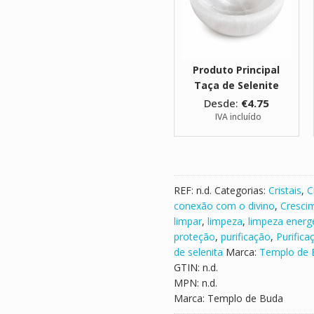
e
S
e
l
Produto Principal
e
Taça de Selenite
n
Desde:
€
4.75
i
IVA incluído
t
e
REF:
n.d.
Categorias:
Cristais
,
C
conexão com o divino
,
Crescim
limpar
,
limpeza
,
limpeza energ
proteção
,
purificação
,
Purifica
de selenita
Marca:
Templo de 
GTIN:
n.d.
MPN:
n.d.
Marca:
Templo de Buda