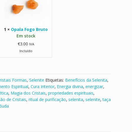
F
o
g
o
1
×
Opala Fogo Bruto
B
Em stock
r
€
3.00
IVA
u
Incluído
t
o
ristais Formas
,
Selenite
Etiquetas:
Benefícios da Selenita
,
ento Espiritual
,
Cura Interior
,
Energia divina
,
energizar
,
ética
,
Magia dos Cristais
,
propriedades espirituais
,
ção de Cristais
,
ritual de purificação
,
selenita
,
selenite
,
taça
Buda