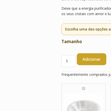
Deixe que a energia purificador
os seus cristais com amor e luz
Escolha uma das opções a
Tamanho
Quantidade
Adicionar
de
Taça
de
Frequentemente comprados j
Selenite
T
a
ç
a
d