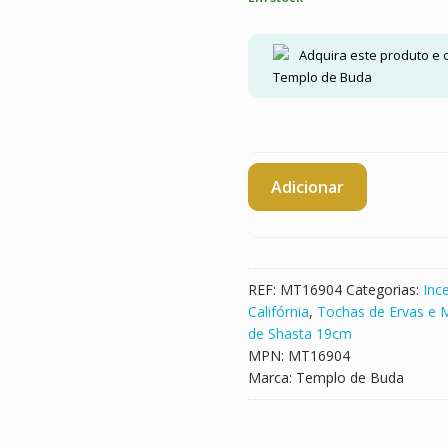
Adquira este produto e
Templo de Buda
Quantidade
Adicionar
de
Tocha
Salvia
de
Shasta
REF:
MT16904
Categorias:
Inc
19
Califórnia
,
Tochas de Ervas e 
cm
de Shasta 19cm
MPN:
MT16904
Marca:
Templo de Buda