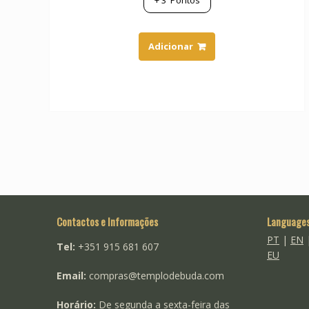
Adicionar
Contactos e Informações
Language
PT
|
EN
Tel:
+351 915 681 607
EU
Email:
compras@templodebuda.com
Horário:
De segunda a sexta-feira das