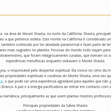
da na área de Mount Shasta, no norte da Califórnia. Shasta, princip
io a que pertence violeta. Este monte na Califórnia é considerado um
É também conhecido por ter atividade paranormal e fazer parte de 
res mais sagrados no planeta. Pessoas do mundo todo viajam para 
xtraterrestres, que foram milagrosamente curadas, que tiveram os seu
experiências metafísicas enquanto visitavam o Monte Shasta.
jna, o responsável pelo despertar espiritual. Ela cresce no cimo da 
das propriedades espirituais e curativas do Monte Shasta, uma vez qu
ca
, o que pode ser uma experiência agradável para aqueles que não g
 Branca. A paz e a energia pacificadora ao entrar em contacto com a 
ia Xamânica, principalmente as que usem plantas mestres professo
Principais propriedades da Sálvia Shasta:
• purificar e limpar energias e emoções negativas