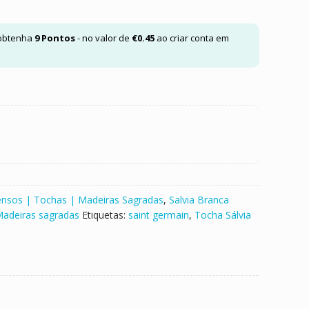
 obtenha
9
Pontos
- no valor de
€
0.45
ao criar conta em
ensos | Tochas | Madeiras Sagradas
,
Salvia Branca
Madeiras sagradas
Etiquetas:
saint germain
,
Tocha Sálvia