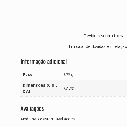
Devido a serem tochas 
Em caso de dúvidas em relação
Informação adicional
Peso
100 g
Dimensões (C x L
19 cm
x A)
Avaliações
Ainda não existem avaliações.