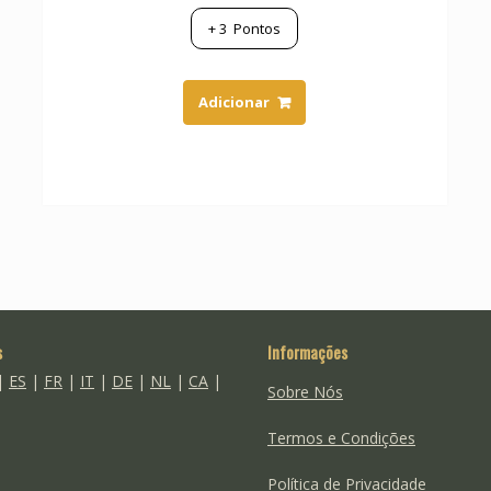
+
3
Pontos
Adicionar
s
Informações
|
ES
|
FR
|
IT
|
DE
|
NL
|
CA
|
Sobre Nós
Termos e Condições
Política de Privacidade