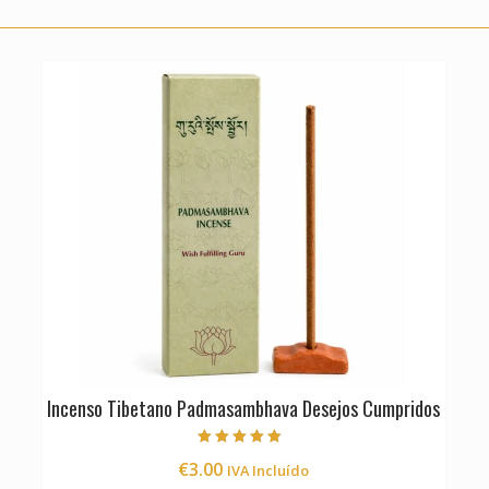
Incenso Tibetano Padmasambhava Desejos Cumpridos
Avaliação
€
3.00
IVA Incluído
5.00
de 5