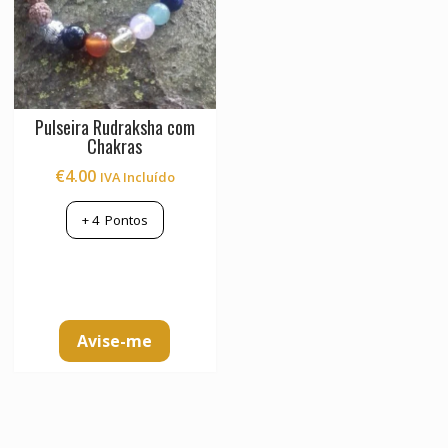
Pulseira Rudraksha com
Chakras
€
4.00
IVA Incluído
+
4
Pontos
Avise-me