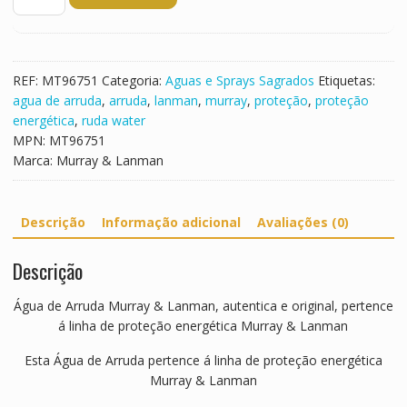
de
Agua
de
Arruda
REF:
MT96751
Categoria:
Aguas e Sprays Sagrados
Etiquetas:
agua de arruda
,
arruda
,
lanman
,
murray
,
proteção
,
proteção
energética
,
ruda water
MPN:
MT96751
Marca:
Murray & Lanman
Descrição
Informação adicional
Avaliações (0)
Descrição
Água de Arruda Murray & Lanman, autentica e original, pertence
á linha de proteção energética Murray & Lanman
Esta Água de Arruda pertence á linha de proteção energética
Murray & Lanman