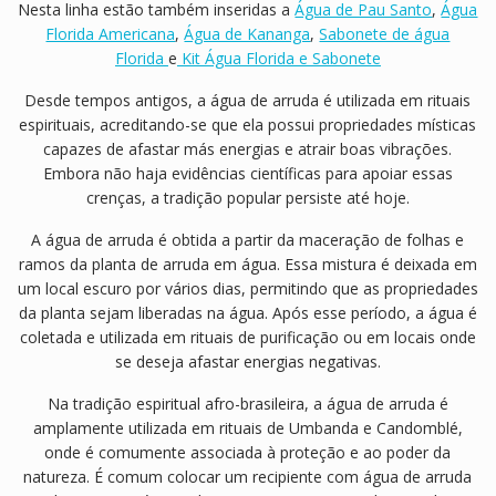
Nesta linha estão também inseridas a
Água de Pau Santo
,
Água
Florida Americana
,
Água de Kananga
,
Sabonete de água
Florida
e
Kit Água Florida e Sabonete
Desde tempos antigos, a água de arruda é utilizada em rituais
espirituais, acreditando-se que ela possui propriedades místicas
capazes de afastar más energias e atrair boas vibrações.
Embora não haja evidências científicas para apoiar essas
crenças, a tradição popular persiste até hoje.
A água de arruda é obtida a partir da maceração de folhas e
ramos da planta de arruda em água. Essa mistura é deixada em
um local escuro por vários dias, permitindo que as propriedades
da planta sejam liberadas na água. Após esse período, a água é
coletada e utilizada em rituais de purificação ou em locais onde
se deseja afastar energias negativas.
Na tradição espiritual afro-brasileira, a água de arruda é
amplamente utilizada em rituais de Umbanda e Candomblé,
onde é comumente associada à proteção e ao poder da
natureza. É comum colocar um recipiente com água de arruda