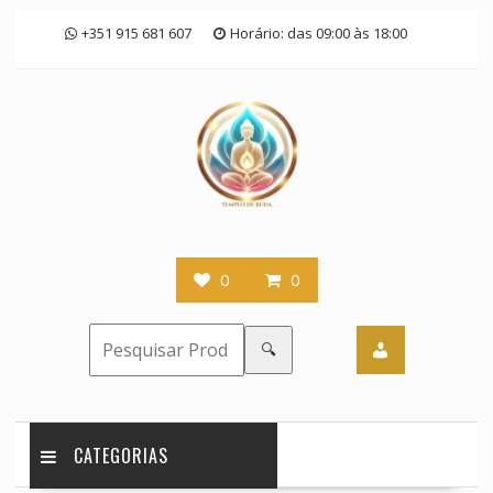
Skip
+351 915 681 607
Horário: das 09:00 às 18:00
to
content
0
0
🔍
CATEGORIAS