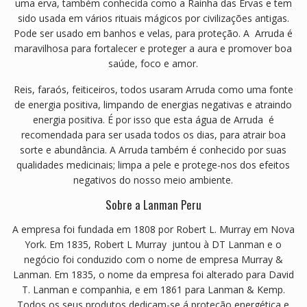
uma erva, também conhecida como a Rainha das Ervas e tem
sido usada em vários rituais mágicos por civilizações antigas.
Pode ser usado em banhos e velas, para proteção. A Arruda é
maravilhosa para fortalecer e proteger a aura e promover boa
saúde, foco e amor.
Reis, faraós, feiticeiros, todos usaram Arruda como uma fonte
de energia positiva, limpando de energias negativas e atraindo
energia positiva. É por isso que esta água de Arruda é
recomendada para ser usada todos os dias, para atrair boa
sorte e abundância. A Arruda também é conhecido por suas
qualidades medicinais; limpa a pele e protege-nos dos efeitos
negativos do nosso meio ambiente.
Sobre a Lanman Peru
A empresa foi fundada em 1808 por Robert L. Murray em Nova
York. Em 1835, Robert L Murray juntou à DT Lanman e o
negócio foi conduzido com o nome de empresa Murray &
Lanman. Em 1835, o nome da empresa foi alterado para David
T. Lanman e companhia, e em 1861 para Lanman & Kemp.
Todos os seus produtos dedicam-se á proteção energética e