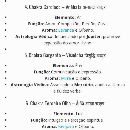
4. Chakra Cardíaco – Anāhata अनाहत चक्र
Elemento:
Ar
Função:
Amor, Compaixão, Perdão, Cura.
Aroma:
Lavanda
e Olíbano.
Astrologia Védica:
Influenciado por
Júpiter
, promove
expansão do amor divino.
5. Chakra Garganta – Viśuddha विशुद्धि चक्र
Elemento:
Éter
Função:
Comunicação e expressão.
Aroma:
Mirra
e Olíbano.
Astrologia Védica:
Associado a
Mercúrio
, auxilia a clareza
e fluidez verbal.
6. Chakra Terceiro Olho – Ājñā आज्ञा चक्र
Elemento:
Luz
Função:
Intuição e Perceção espiritual.
Aroma:
Benjoim
e Olíbano.