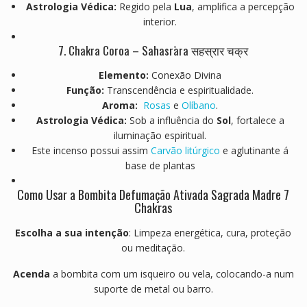
Astrologia Védica:
Regido pela
Lua
, amplifica a percepção
interior.
7. Chakra Coroa – Sahasrāra सहस्रार चक्र
Elemento:
Conexão Divina
Função:
Transcendência e espiritualidade.
Aroma:
Rosas
e
Olíbano
.
Astrologia Védica:
Sob a influência do
Sol
, fortalece a
iluminação espiritual.
Este incenso possui assim
Carvão litúrgico
e aglutinante á
base de plantas
Como Usar a Bombita Defumação Ativada Sagrada Madre 7
Chakras
Escolha a sua intenção
: Limpeza energética, cura, proteção
ou meditação.
Acenda
a bombita com um isqueiro ou vela, colocando-a num
suporte de metal ou barro.