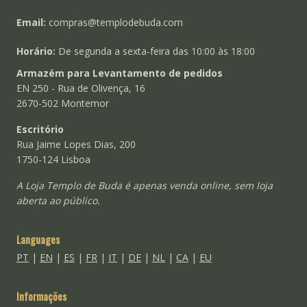
Email:
compras@templodebuda.com
Horário:
De segunda a sexta-feira das 10:00 às 18:00
Armazém para Levantamento de pedidos
EN 250 - Rua de Olivença, 16
2670-502 Montemor
Escritório
Rua Jaime Lopes Dias, 200
1750-124 Lisboa
A Loja Templo de Buda é apenas venda online, sem loja
aberta ao público.
Languages
PT
|
EN
|
ES
|
FR
|
IT
|
DE
|
NL
|
CA
|
EU
Informações