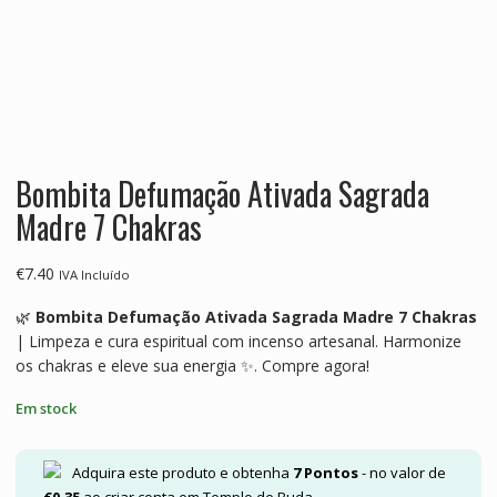
Bombita Defumação Ativada Sagrada
Madre 7 Chakras
€
7.40
IVA Incluído
🌿
Bombita Defumação Ativada Sagrada Madre 7 Chakras
| Limpeza e cura espiritual com incenso artesanal. Harmonize
os chakras e eleve sua energia ✨. Compre agora!
Em stock
Adquira este produto e obtenha
7
Pontos
- no valor de
€
0.35
ao criar conta em Templo de Buda