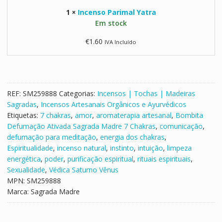
h
s
a
o
1
×
Incenso Parimal Yatra
o
d
u
Em stock
P
r
l
a
€
1.60
IVA Incluído
e
i
r
7
C
i
C
a
m
h
i
a
a
x
l
REF:
SM259888
Categorias:
Incensos | Tochas | Madeiras
k
a
Y
Sagradas
,
Incensos Artesanais Orgânicos e Ayurvédicos
r
a
Etiquetas:
7 chakras
,
amor
,
aromaterapia artesanal
,
Bombita
a
t
Defumação Ativada Sagrada Madre 7 Chakras
,
comunicação
,
s
r
defumação para meditação
,
energia dos chakras
,
a
Espiritualidade
,
incenso natural
,
instinto
,
intuição
,
limpeza
energética
,
poder
,
purificação espiritual
,
rituais espirituais
,
Sexualidade
,
Védica Saturno Vênus
MPN:
SM259888
Marca:
Sagrada Madre