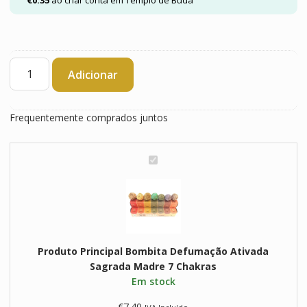
Quantidade
Adicionar
de
Bombita
Defumação
Frequentemente comprados juntos
Ativada
Sagrada
Madre
B
7
o
Chakras
m
b
i
t
Produto Principal
Bombita Defumação Ativada
a
Sagrada Madre 7 Chakras
D
Em stock
e
f
€
7.40