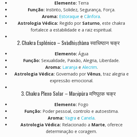
Elemento:
Terra
Função:
Instinto, Solidez, Segurança, Força.
Aroma:
Estoraque
e
Cânfora
.
Astrologia Védica:
Regido por
Saturno
, este chakra
fortalece a estabilidade e a raiz espiritual.
2. Chakra Esplénico – Svādhiṣṭhāna स्वाधिष्ठान चक्र
Elemento:
Água
Função:
Sexualidade, Paixão, Alegria, Liberdade.
Aroma:
Laranja
e
Alecrim
.
Astrologia Védica:
Governado por
Vênus
, traz alegria e
expressão emocional.
3. Chakra Plexo Solar – Maṇipūra मणिपूरक चक्र
Elemento:
Fogo
Função:
Poder pessoal, controlo e autoestima.
Aroma:
Yagra
e
Canela
.
Astrologia Védica:
Relacionado a
Marte
, oferece
determinação e coragem.