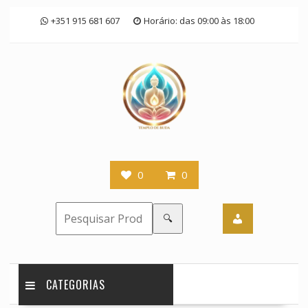
Skip
+351 915 681 607
Horário: das 09:00 às 18:00
to
content
0
0
🔍
CATEGORIAS