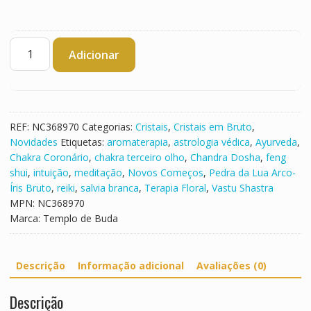
Quantidade
Adicionar
de
Pedra
da
Lua
Arco
REF:
NC368970
Categorias:
Cristais
,
Cristais em Bruto
,
Iris
Novidades
Etiquetas:
aromaterapia
,
astrologia védica
,
Ayurveda
,
Bruto
Chakra Coronário
,
chakra terceiro olho
,
Chandra Dosha
,
feng
shui
,
intuição
,
meditação
,
Novos Começos
,
Pedra da Lua Arco-
Íris Bruto
,
reiki
,
salvia branca
,
Terapia Floral
,
Vastu Shastra
MPN:
NC368970
Marca:
Templo de Buda
Descrição
Informação adicional
Avaliações (0)
Descrição