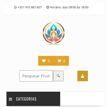
Skip
+351 915 681 607
Horário: das 09:00 às 18:00
to
content
0
0
🔍
CATEGORIAS