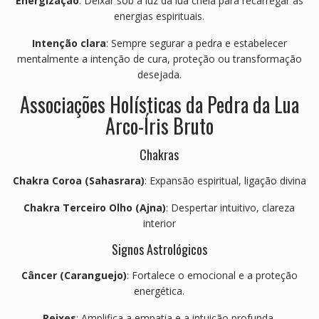
Energização
: Deixar sob a luz da lua cheia para recarregar as
energias espirituais.
Intenção clara
: Sempre segurar a pedra e estabelecer
mentalmente a intenção de cura, proteção ou transformação
desejada.
Associações Holísticas da Pedra da Lua
Arco-Íris Bruto
Chakras
Chakra Coroa (Sahasrara)
: Expansão espiritual, ligação divina
Chakra Terceiro Olho (Ajna)
: Despertar intuitivo, clareza
interior
Signos Astrológicos
Câncer (Caranguejo)
: Fortalece o emocional e a proteção
energética.
Peixes
: Amplifica a empatia e a intuição profunda.